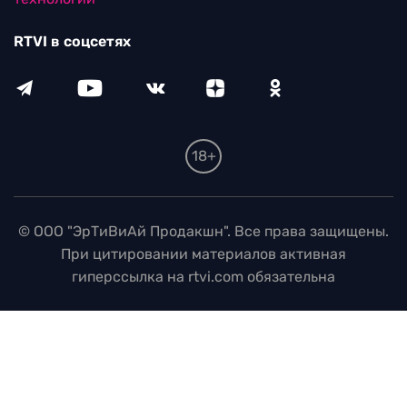
RTVI в соцсетях
18+
© ООО "ЭрТиВиАй Продакшн". Все права защищены.
При цитировании материалов активная
гиперссылка на rtvi.com обязательна