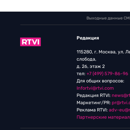
Выходные данные СМ
Редакция
115280, г. Москва, ул. 
слобода,
д. 26, этаж 2
тел:
+7 (499) 579-86-96
Для общих вопросов:
Infortvi@rtvi.com
Редакция RTVI:
news@rt
Маркетинг/PR:
pr@rtvi
Реклама RTVI:
adv-eu@r
Партнерские материа