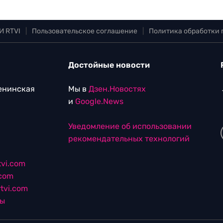
И RTVI
|
Пользовательское соглашение
|
Политика обработки
Достойные новости
Ленинская
Мы в
Дзен.Новостях
и
Google.News
Уведомление об использовании
рекомендательных технологий
vi.com
.com
tvi.com
лы