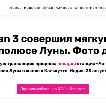
НОВОСТИ
США
ЕВРОПА
ЕВРАЗИЯ
ОБЪЯСНЯЕМ
МНЕНИЯ
В
an 3 совершил мягку
полюсе Луны. Фото 
мую трансляцию процесса
посадки
станции «Ча
са Луны в школе в Калькутте, Индия, 23 август
Подписывайтесь на RTVI в Telegram