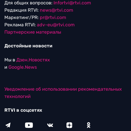
Для общих вопросов:
Infortvi@rtvi.com
Редакция RTVI:
news@rtvi.com
Маркетинг/PR:
pr@rtvi.com
Реклама RTVI:
adv-eu@rtvi.com
Партнерские материалы
Достойные новости
Мы в
Дзен.Новостях
и
Google.News
Уведомление об использовании рекомендательных
технологий
RTVI в соцсетях