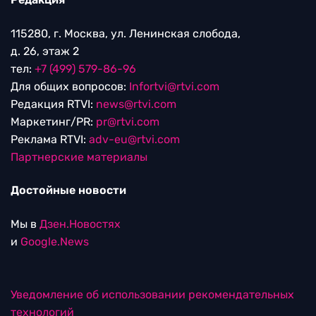
115280, г. Москва, ул. Ленинская слобода,
д. 26, этаж 2
тел:
+7 (499) 579-86-96
Для общих вопросов:
Infortvi@rtvi.com
Редакция RTVI:
news@rtvi.com
Маркетинг/PR:
pr@rtvi.com
Реклама RTVI:
adv-eu@rtvi.com
Партнерские материалы
Достойные новости
Мы в
Дзен.Новостях
и
Google.News
Уведомление об использовании рекомендательных
технологий