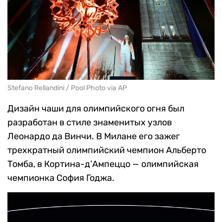
Stefano Rellandini / Pool Photo via AP
Дизайн чаши для олимпийского огня был
разработан в стиле знаменитых узлов
Леонардо да Винчи. В Милане его зажег
трехкратный олимпийский чемпион Альберто
Томба, в Кортина-д’Ампеццо — олимпийская
чемпионка София Годжа.