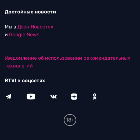
Достойные новости
Мы в
Дзен.Новостях
и
Google.News
Уведомление об использовании рекомендательных
технологий
RTVI в соцсетях
18+