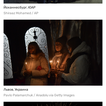
Йоханнесбург, ЮАР
Shiraaz Mohamed / AP
Львов, Украина
Pavlo Palamarchuk / Anadolu via Getty Images