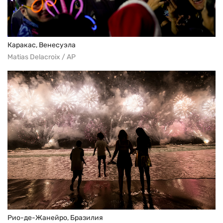
Каракас, Венесуэла
Matias Delacroix / AP
Рио-де-Жанейро, Бразилия