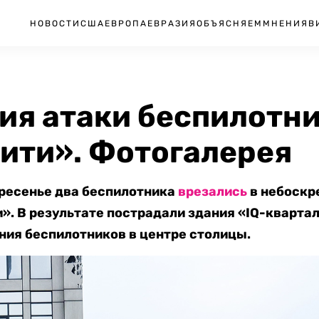
НОВОСТИ
США
ЕВРОПА
ЕВРАЗИЯ
ОБЪЯСНЯЕМ
МНЕНИЯ
В
ия атаки беспилотни
ити». Фотогалерея
кресенье два беспилотника
врезались
в небоскр
. В результате пострадали здания «IQ-квартал
ния беспилотников в центре столицы.