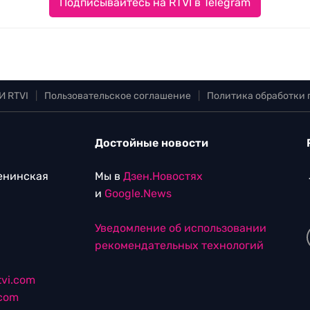
Подписывайтесь на RTVI в Telegram
И RTVI
|
Пользовательское соглашение
|
Политика обработки
Достойные новости
Ленинская
Мы в
Дзен.Новостях
и
Google.News
Уведомление об использовании
рекомендательных технологий
vi.com
.com