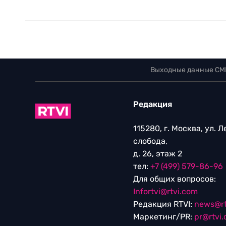
Выходные данные СМ
Редакция
115280, г. Москва, ул. 
слобода,
д. 26, этаж 2
тел:
+7 (499) 579-86-96
Для общих вопросов:
Infortvi@rtvi.com
Редакция RTVI:
news@rt
Маркетинг/PR:
pr@rtvi