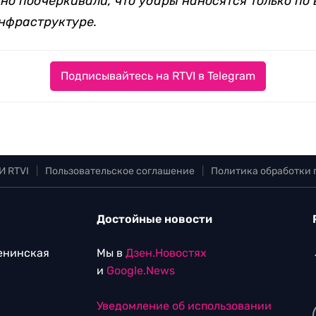
о подчеркивали, что удары наносятся только по 
нфраструктуре.
Подписывайтесь на RTVI в Telegram
И RTVI
|
Пользовательское соглашение
|
Политика обработки
Достойные новости
Ленинская
Мы в
Дзен.Новостях
и
Google.News
Уведомление об использовании