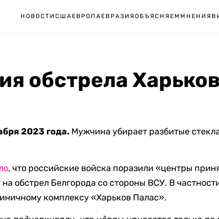
НОВОСТИ
США
ЕВРОПА
ЕВРАЗИЯ
ОБЪЯСНЯЕМ
МНЕНИЯ
В
ия обстрела Харьков
абря 2023 года.
Мужчина убирает разбитые стекла
ло
, что российские войска поразили «центры при
т на обстрел Белгорода со стороны ВСУ. В частност
иничному комплексу «Харьков Палас».