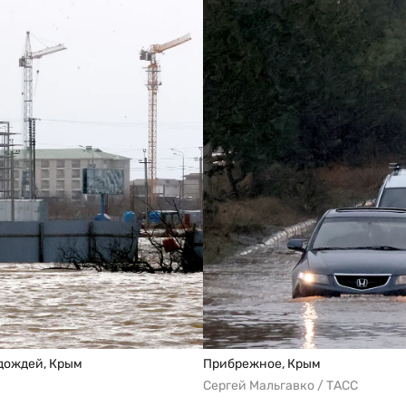
дождей, Крым
Прибрежное, Крым
Сергей Мальгавко / ТАСС