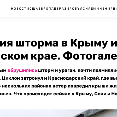
НОВОСТИ
США
ЕВРОПА
ЕВРАЗИЯ
ОБЪЯСНЯЕМ
МНЕНИЯ
В
ия шторма в Крыму 
ском крае. Фотогал
рым
обрушились
шторм и ураган, почти полмилл
. Циклон затронул и Краснодарский край, где вы
В нескольких районах ветер повредил крыши ж
вьев. Что происходит сейчас в Крыму, Сочи и Н