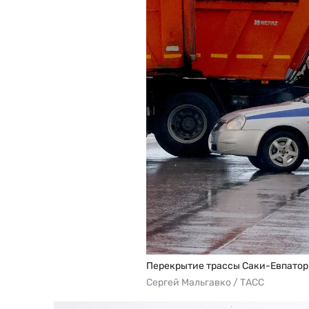
Перекрытие трассы Саки-Евпатор
Сергей Мальгавко / ТАСС