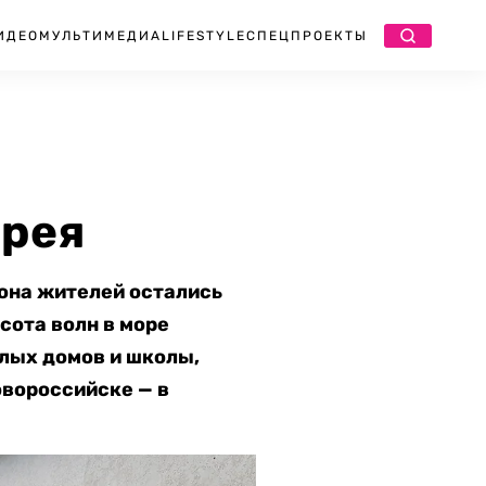
ИДЕО
МУЛЬТИМЕДИА
LIFESTYLE
СПЕЦПРОЕКТЫ
и
ерея
иона жителей остались
сота волн в море
илых домов и школы,
овороссийске — в