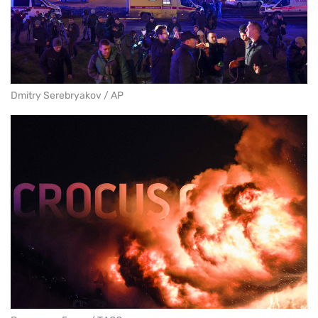
Dmitry Serebryakov / AP