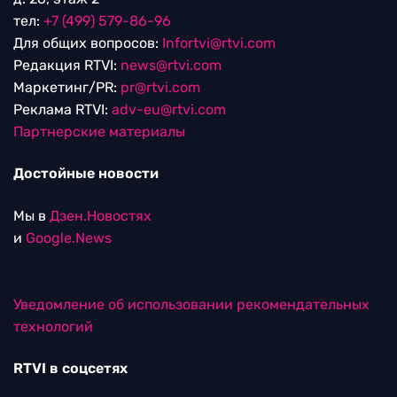
тел:
+7 (499) 579-86-96
Для общих вопросов:
Infortvi@rtvi.com
Редакция RTVI:
news@rtvi.com
Маркетинг/PR:
pr@rtvi.com
Реклама RTVI:
adv-eu@rtvi.com
Партнерские материалы
Достойные новости
Мы в
Дзен.Новостях
и
Google.News
Уведомление об использовании рекомендательных
технологий
RTVI в соцсетях