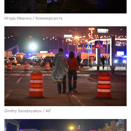
Игорь Иванко / Коммерсантъ
Dmitry Serebryakov / AP