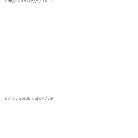
Владимир Гердо / ТАСС
Dmitry Serebryakov / AP