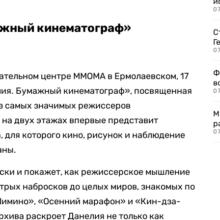
и
0
ажный кинематограф»
С
Г
07
Ф
овательном центре ММОМА в Ермолаевском, 17
в
лия. Бумажный кинематограф», посвященная
07
з самых значимых режиссеров
М
 на двух этажах впервые представит
р
07
, для которого кино, рисунок и наблюдение
аны.
ски и покажет, как режиссерское мышление
трых набросков до целых миров, знакомых по
Мимино», «Осенний марафон» и «Кин-дза-
рхива раскроет Данелия не только как