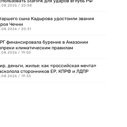
спользовать Starlink для ударов вглубь РФ
7.08.2026 / 20:58
таршего сына Кадырова удостоили звания
ероя Чечни
.08.2026 / 20:31
РГ финансировала бурение в Амазонии
опреки климатическим правилам
.08.2026 / 19:50
ир, деньги, жилье: как «российская мечта»
асколола сторонников ЕР, КПРФ и ЛДПР
.08.2026 / 19:33