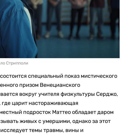
оло Стрипполи
 состоится специальный показ мистического
ченного призом Венецианского
вается вокруг учителя физкультуры Серджо,
, где царит настораживающая
о местный подросток Маттео обладает даром
язывать живых с умершими, однако за этот
 исследует темы травмы, вины и