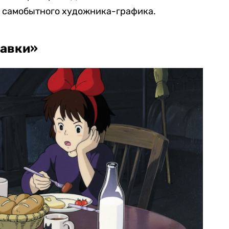
к самобытного художника-графика.
тавки»