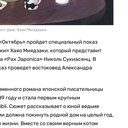
и», реж. Хаяо Миядзаки
 «Октябрь» пройдет специальный показ
ки» Хаяо Миядзаки, который представит
ла «Pax Japonica» Николь Сукиасянц. В
каз проведет востоковед Александра
оименного романа японской писательницы
89 году и стала первым крупным
bli. Сюжет рассказывает о юной ведьме
ии должна покинуть родной дом на целый год,
 жизни. Вместе со своим верным котом