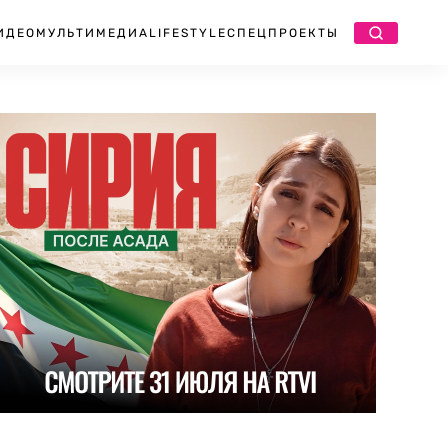
ИДЕО
МУЛЬТИМЕДИА
LIFESTYLE
СПЕЦПРОЕКТЫ