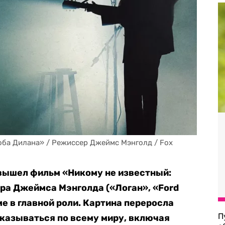
оба Дилана» / Режиссер Джеймс Мэнголд / Fox 
 вышел фильм «Никому не известный:
ра Джеймса Мэнголда («Логан», «Ford
ме в главной роли. Картина переросла
П
казываться по всему миру, включая