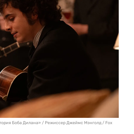
тория Боба Дилана» / Режиссер Джеймс Мэнголд / Fox