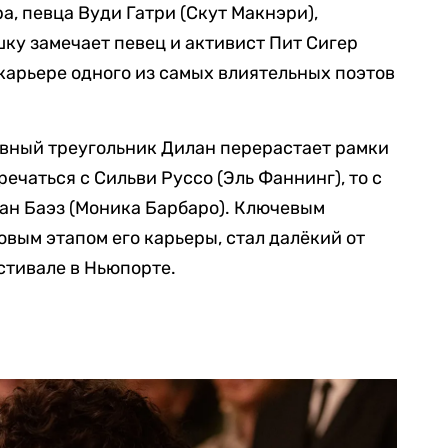
а, певца Вуди Гатри (Скут Макнэри),
ку замечает певец и активист Пит Сигер
 карьере одного из самых влиятельных поэтов
овный треугольник Дилан перерастает рамки
речаться с Сильви Руссо (Эль Фаннинг), то с
ан Баэз (Моника Барбаро). Ключевым
вым этапом его карьеры, стал далёкий от
стивале в Ньюпорте.