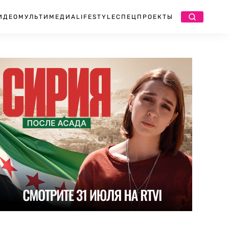
ИДЕО
МУЛЬТИМЕДИА
LIFESTYLE
СПЕЦПРОЕКТЫ