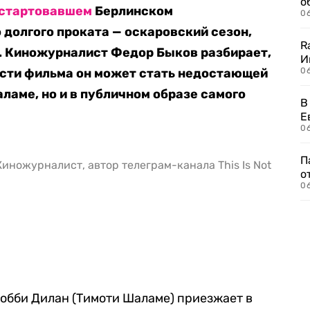
о
стартовавшем
Берлинском
06
 долгого проката — оскаровский сезон,
R
й. Киножурналист Федор Быков разбирает,
И
ости фильма он может стать недостающей
0
ламе, но и в публичном образе самого
В
Е
06
П
Киножурналист, автор телеграм-канала This Is Not
о
06
обби Дилан (Тимоти Шаламе) приезжает в