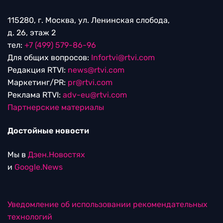
115280, г. Москва, ул. Ленинская слобода,
д. 26, этаж 2
тел:
+7 (499) 579-86-96
Для общих вопросов:
Infortvi@rtvi.com
Редакция RTVI:
news@rtvi.com
Маркетинг/PR:
pr@rtvi.com
Реклама RTVI:
adv-eu@rtvi.com
Партнерские материалы
Достойные новости
Мы в
Дзен.Новостях
и
Google.News
Уведомление об использовании рекомендательных
технологий