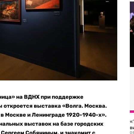
зница» на ВДНХ при поддержке
 откроется выставка «Волга. Москва.
в Москве и Ленинграде 1920-1940-х».
«
нальных выставок на базе городских
в
 Сергеем Собяниным, и знакомит с
0