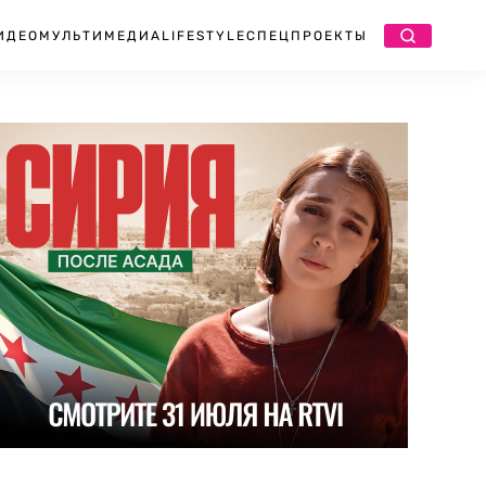
ИДЕО
МУЛЬТИМЕДИА
LIFESTYLE
СПЕЦПРОЕКТЫ