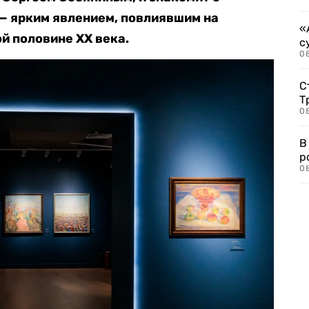
— ярким явлением, повлиявшим на
«
й половине XX века.
с
08
С
Т
08
В
р
08