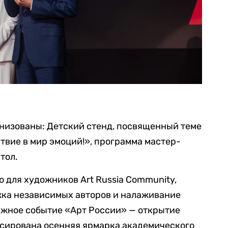
анизованы: Детский стенд, посвященный теме
твие в мир эмоций!», программа мастер-
тол.
 для художников Art Russia Community,
жка независимых авторов и налаживание
ажное событие «Арт России» — открытие
нсирована осенняя ярмарка академического