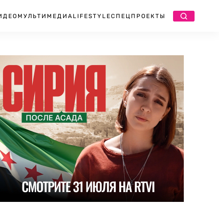
ИДЕО
МУЛЬТИМЕДИА
LIFESTYLE
СПЕЦПРОЕКТЫ