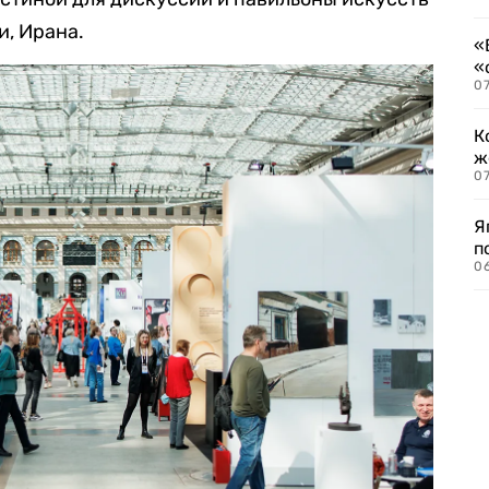
и, Ирана.
«
«
07
К
ж
0
Я
п
0