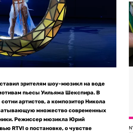
ставил зрителям шоу-мюзикл на воде
мотивам пьесы Уильяма Шекспира. В
 сотни артистов, а композитор Никола
хватывающую множество современных
оники. Режиссер мюзикла Юрий
вью RTVI о постановке, о чувстве
N