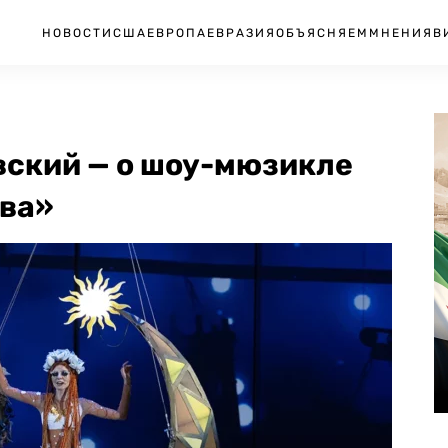
НОВОСТИ
США
ЕВРОПА
ЕВРАЗИЯ
ОБЪЯСНЯЕМ
МНЕНИЯ
В
ский — о шоу-мюзикле
тва»