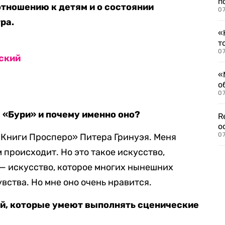
п
отношению к детям и о состоянии
07
ра.
«
т
07
ский
«
о
07
 «Бури» и почему именно оно?
R
о
07
«Книги Просперо» Питера Гринуэя. Меня
м происходит. Но это такое искусство,
 — искусство, которое многих нынешних
увства. Но мне оно очень нравится.
ей, которые умеют выполнять сценические