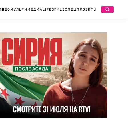
ИДЕО
МУЛЬТИМЕДИА
LIFESTYLE
СПЕЦПРОЕКТЫ