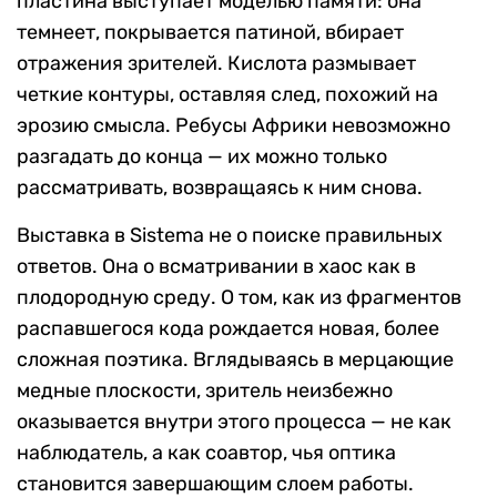
Дарья Печёнкина для RTVI
Детское увлечение головоломками переросло у
Африки в последовательный художественный
метод. В центре его исследования — распад
советской символической системы, которую
автор называет «великой афазией». Когда
общий язык утрачен, а прежние знаки
перестают работать, ребус становится не
игрой, а формой высказывания. Художник не
изобретает новые шифры — он работает с
обломками уже расшифрованного мира.
Материалы здесь — медь, кислота, свет. Медная
пластина выступает моделью памяти: она
темнеет, покрывается патиной, вбирает
отражения зрителей. Кислота размывает