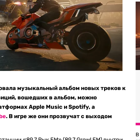
ковала музыкальный альбом новых треков к
зиций, вошедших в альбом, можно
формах Apple Music и Spotify, а
be
. В игре же они прозвучат с выходом
В
танции «89.7 Рык FM» (89.7 Growl FM) внутри