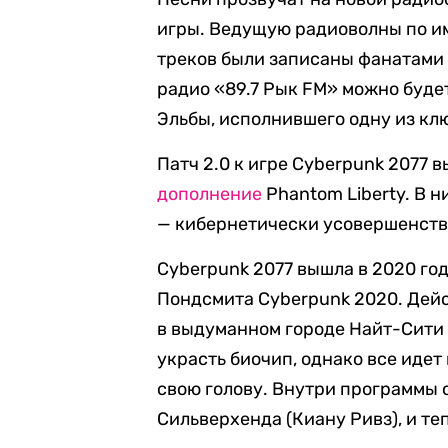
игры. Ведущую радиоволны по им
треков были записаны фанатами 
радио «89.7 Рык FM» можно буде
Эльбы, исполнившего одну из кл
Патч 2.0 к игре Cyberpunk 2077 в
дополнение
Phantom Liberty. В н
— кибернетически усовершенств
Cyberpunk 2077 вышла в 2020 год
Пондсмита Cyberpunk 2020. Дей
в выдуманном городе Найт-Сити 
украсть биочип, однако все идет
свою голову. Внутри программы
Сильверхенда (Киану Ривз), и те