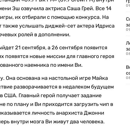
г
09
ени Эш озвучила актриса Саша Грей. Все 14
игры, их отбирали с помощью конкурса. На
С
з
т также услышать диджей-сет актера Идриса
0
ючевых ролей в дополнении.
Л
ыйдет 21 сентября, а 26 сентября появится
з
0
их появятся новые миссии для главного героя
ованного наемника по имени Ви.
В
с
у. Она основана на настольной игре Майка
0
ствие разворачивается в недалеком будущем
в США. Главный герой получает задание
 не по плану и Ви приходится загрузить чип в
 оказывается личность анархиста Джонни
перь внутри мозга Ви живут два человека.