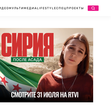
ИДЕО
МУЛЬТИМЕДИА
LIFESTYLE
СПЕЦПРОЕКТЫ