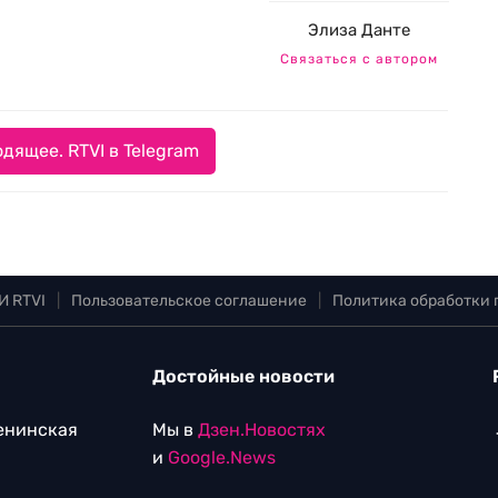
Элиза Данте
Связаться с автором
дящее. RTVI в Telegram
И RTVI
|
Пользовательское соглашение
|
Политика обработки
Достойные новости
Ленинская
Мы в
Дзен.Новостях
и
Google.News