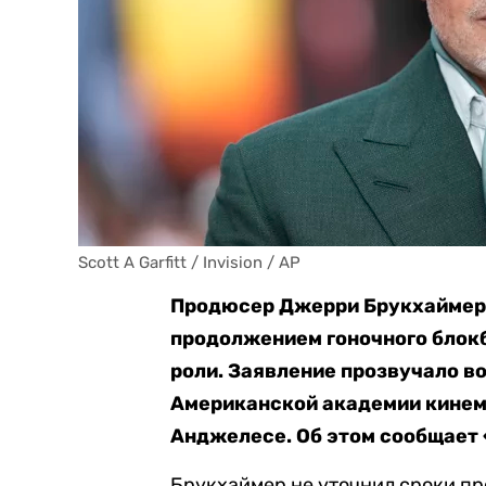
Scott A Garfitt / Invision / AP
Продюсер Джерри Брукхаймер 
продолжением гоночного блокб
роли. Заявление прозвучало в
Американской академии кинема
Анджелесе. Об этом сообщает 
Брукхаймер не уточнил сроки пр