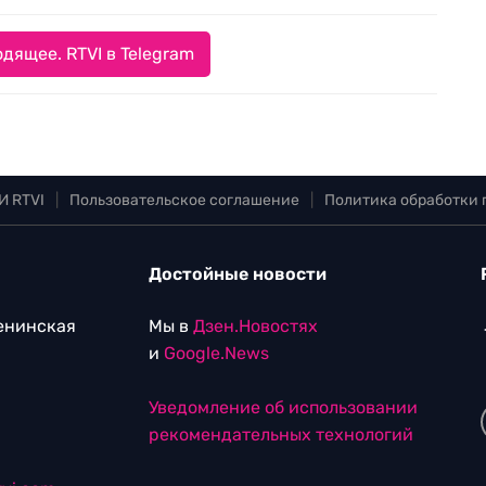
дящее. RTVI в Telegram
И RTVI
|
Пользовательское соглашение
|
Политика обработки
Достойные новости
Ленинская
Мы в
Дзен.Новостях
и
Google.News
Уведомление об использовании
рекомендательных технологий