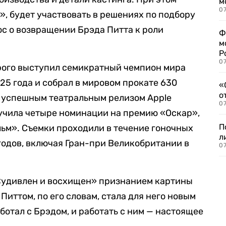
м
07
», будет участвовать в решениях по подбору
ос о возвращении Брэда Питта к роли
Ф
м
Р
07
рого выступил семикратный чемпион мира
25 года и собрал в мировом прокате 630
«
о
м успешным театральным релизом Apple
07
олучила четыре номинации на премию «Оскар»,
П
ьм». Съемки проходили в течение гоночных
л
годов, включая Гран-при Великобритании в
07
 «удивлен и восхищен» признанием картины
Питтом, по его словам, стала для него новым
ботал с Брэдом, и работать с ним — настоящее