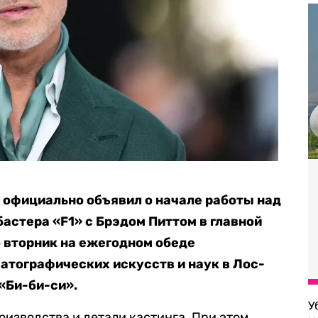
официально объявил о начале работы над
астера «F1» с Брэдом Питтом в главной
о вторник на ежегодном обеде
тографических искусств и наук в Лос-
«Би-би-си».
У
оизводства и детали кастинга. При этом