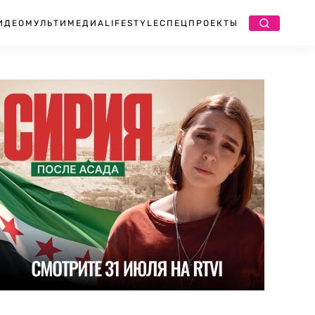
ИДЕО
МУЛЬТИМЕДИА
LIFESTYLE
СПЕЦПРОЕКТЫ