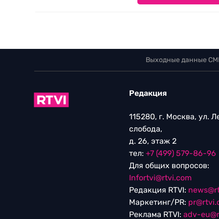
Выходные данные СМ
Редакция
115280, г. Москва, ул. 
слобода,
д. 26, этаж 2
тел:
+7 (499) 579-86-96
Для общих вопросов:
Infortvi@rtvi.com
Редакция RTVI:
news@rt
Маркетинг/PR:
pr@rtvi
Реклама RTVI:
adv-eu@r