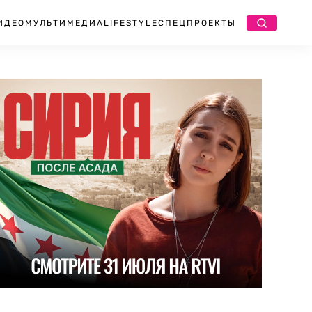
ИДЕО
МУЛЬТИМЕДИА
LIFESTYLE
СПЕЦПРОЕКТЫ