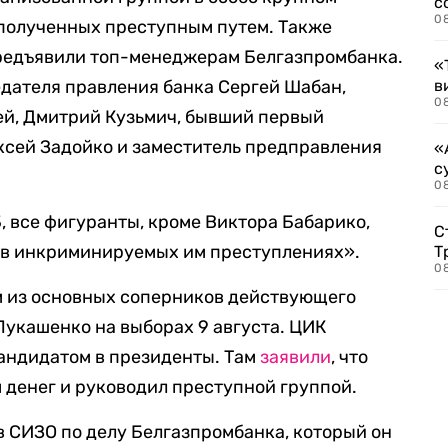
с
0
 полученных преступным путем. Также
предъявили топ-менеджерам Белгазпромбанка.
«
едателя правления банка Сергей Шабан,
в
0
ей, Дмитрий Кузьмич, бывший первый
ксей Задойко и заместитель предправления
«
с
08
, все фигуранты, кроме Виктора Бабарико,
С
 в инкриминируемых им преступлениях».
Т
08
м из основных соперников действующего
укашенко на выборах 9 августа. ЦИК
кандидатом в президенты. Там
заявили
, что
денег и руководил преступной группой.
в СИЗО по делу Белгазпромбанка, который он