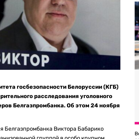
тета госбезопасности Белоруссии (КГБ)
рительного расследования уголовного
ров Белгазпромбанка. Об этом 24 ноября
я Белгазпромбанка Виктора Бабарико
В
ганизованной группой в особо крупном