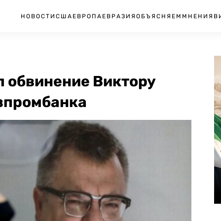
НОВОСТИ
США
ЕВРОПА
ЕВРАЗИЯ
ОБЪЯСНЯЕМ
МНЕНИЯ
В
л обвинение Виктору
азпромбанка