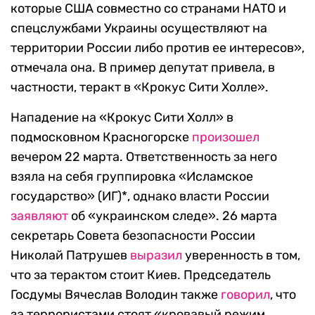
которые США совместно со странами НАТО и
спецслужбами Украины осуществляют на
территории России либо против ее интересов»,
отмечала она. В пример депутат привела, в
частности, теракт в «Крокус Сити Холле».
Нападение на «Крокус Сити Холл» в
подмосковном Красногорске
произошел
вечером 22 марта. Ответственность за него
взяла на себя группировка «Исламское
государство» (ИГ)*, однако власти России
заявляют
об «украинском следе». 26 марта
секретарь Совета безопасности России
Николай Патрушев
выразил
уверенность в том,
что за терактом стоит Киев. Председатель
Госдумы Вячеслав Володин также
говорил
, что
за террористами стоят «кровавый режим