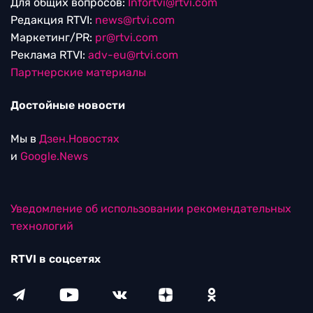
Для общих вопросов:
Infortvi@rtvi.com
Редакция RTVI:
news@rtvi.com
Маркетинг/PR:
pr@rtvi.com
Реклама RTVI:
adv-eu@rtvi.com
Партнерские материалы
Достойные новости
Мы в
Дзен.Новостях
и
Google.News
Уведомление об использовании рекомендательных
технологий
RTVI в соцсетях