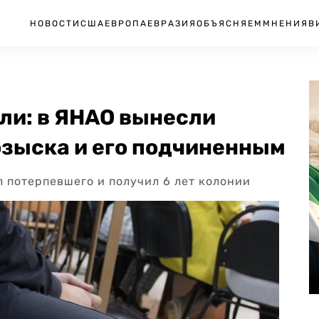
НОВОСТИ
США
ЕВРОПА
ЕВРАЗИЯ
ОБЪЯСНЯЕМ
МНЕНИЯ
В
ли: в ЯНАО вынесли
озыска и его подчиненным
л потерпевшего и получил 6 лет колонии