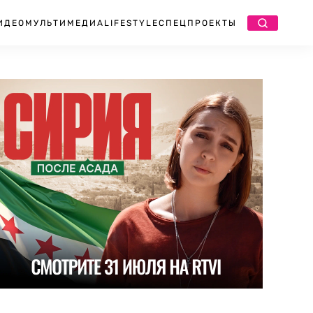
ИДЕО
МУЛЬТИМЕДИА
LIFESTYLE
СПЕЦПРОЕКТЫ