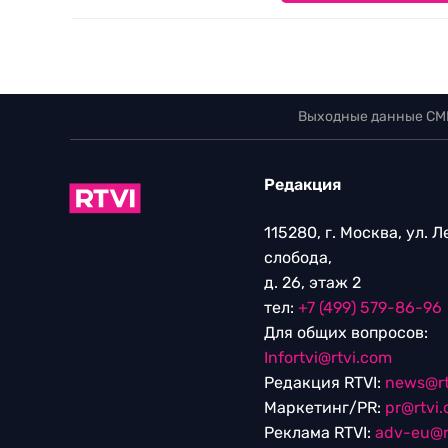
Выходные данные СМ
Редакция
115280, г. Москва, ул. 
слобода,
д. 26, этаж 2
тел:
+7 (499) 579-86-96
Для общих вопросов:
Infortvi@rtvi.com
Редакция RTVI:
news@rt
Маркетинг/PR:
pr@rtvi
Реклама RTVI:
adv-eu@r