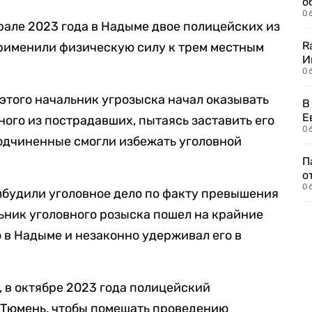
о
06
рале 2023 года в Надыме двое полицейских из
R
применили физическую силу к трем местным
И
0
 этого начальник угрозыска начал оказывать
В
Е
ного из пострадавших, пытаясь заставить его
06
подчиненные смогли избежать уголовной
П
о
06
збудили уголовное дело по факту превышения
ьник уголовного розыска пошел на крайние
 в Надыме и незаконно удерживал его в
, в октябре 2023 года полицейский
 Тюмень, чтобы помешать проведению