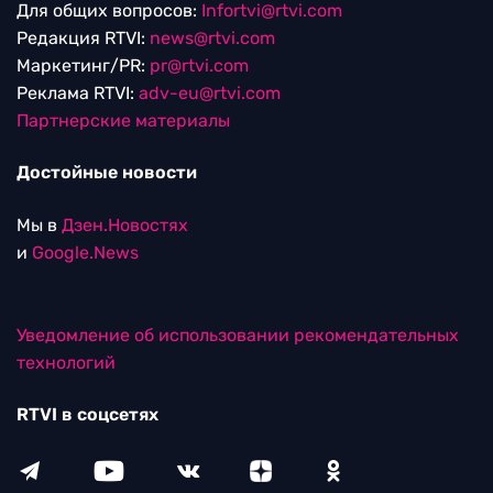
Для общих вопросов:
Infortvi@rtvi.com
Редакция RTVI:
news@rtvi.com
Маркетинг/PR:
pr@rtvi.com
Реклама RTVI:
adv-eu@rtvi.com
Партнерские материалы
Достойные новости
Мы в
Дзен.Новостях
и
Google.News
Уведомление об использовании рекомендательных
технологий
RTVI в соцсетях