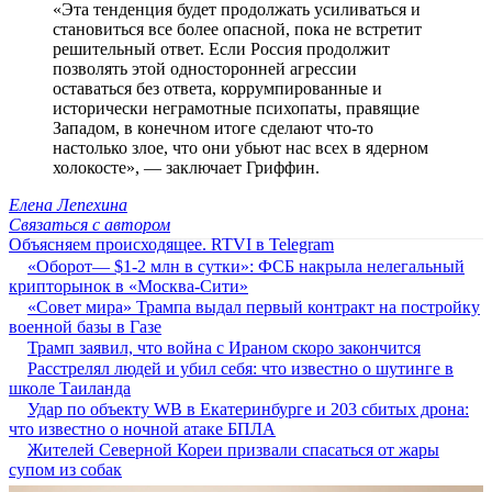
«Эта тенденция будет продолжать усиливаться и
становиться все более опасной, пока не встретит
решительный ответ. Если Россия продолжит
позволять этой односторонней агрессии
оставаться без ответа, коррумпированные и
исторически неграмотные психопаты, правящие
Западом, в конечном итоге сделают что-то
настолько злое, что они убьют нас всех в ядерном
холокосте», — заключает Гриффин.
Елена Лепехина
Связаться с автором
Объясняем происходящее. RTVI в Telegram
«Оборот— $1-2 млн в сутки»: ФСБ накрыла нелегальный
крипторынок в «Москва-Сити»
«Совет мира» Трампа выдал первый контракт на постройку
военной базы в Газе
Трамп заявил, что война с Ираном скоро закончится
Расстрелял людей и убил себя: что известно о шутинге в
школе Таиланда
Удар по объекту WB в Екатеринбурге и 203 сбитых дрона:
что известно о ночной атаке БПЛА
Жителей Северной Кореи призвали спасаться от жары
супом из собак