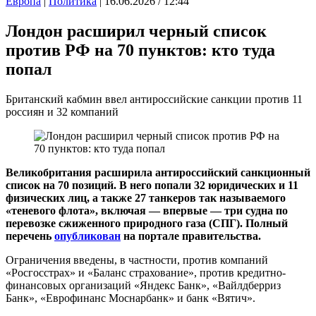
Европа
|
Политика
| 16.06.2026 / 12:44
Лондон расширил черный список
против РФ на 70 пунктов: кто туда
попал
Британский кабмин ввел антироссийские санкции против 11
россиян и 32 компаний
Великобритания расширила антироссийский санкционный
список на 70 позиций. В него попали 32 юридических и 11
физических лиц, а также 27 танкеров так называемого
«теневого флота», включая — впервые — три судна по
перевозке сжиженного природного газа (СПГ). Полный
перечень
опубликован
на портале правительства.
Ограничения введены, в частности, против компаний
«Росгосстрах» и «Баланс страхование», против кредитно-
финансовых организаций «Яндекс Банк», «Вайлдберриз
Банк», «Еврофинанс Моснарбанк» и банк «Вятич».