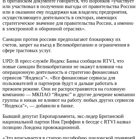
В британском документе говорится, что Воронков «участвует
или участвовал в получении выгоды от правительства России
или в оказании ему поддержки как владелец предприятия,
осуществляющего деятельность в секторах, имеющих
стратегическое значение для правительства России, а именно
в электронной и оборонной отраслях».
Санкции против россиян предполагают блокировку их
счетов, запрет на въезд в Великобританию и ограничения в
сфере трастовых услуг.
UPD: В пресс-службе Яндекс Банка сообщили RTVI, что
новые санкции Великобритании не окажут влияния «на
операционную деятельность и стратегию финансовых
сервисов “Яндекса”». «Все финансовые сервисы для
пользователей и партнеров будут и дальше работать в
прежнем режиме. Они не распространяются на головную
компанию — МКПАО “Яндекс” и другие дочерние компании
группы и никак не влияют на работу любых других сервисов
“Яндекса”», — добавили в банке.
Бывший депутат Европарламента, экс-лидер Британской
национальной партии Ник Гриффин в беседе с RTVI назвал
позицию Лондона провокационной.
«Это вписывается в старую русофобию лондонской правящей