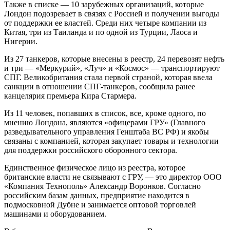
Также в списке — 10 зарубежных организаций, которые
Лондон подозревает в связях с Россией и получении выгоды
от поддержки ее властей. Среди них четыре компании из
Китая, три из Таиланда и по одной из Турции, Лаоса и
Нигерии.
Из 27 танкеров, которые внесены в реестр, 24 перевозят нефть
и три — «Меркурий», «Луч» и «Космос» — транспортируют
СПГ. Великобритания стала первой страной, которая ввела
санкции в отношении СПГ-танкеров, сообщила ранее
канцелярия премьера Кира Стармера.
Из 11 человек, попавших в список, все, кроме одного, по
мнению Лондона, являются «офицерами ГРУ» (Главного
разведывательного управления Генштаба ВС РФ) и якобы
связаны с компанией, которая закупает товары и технологии
для поддержки российского оборонного сектора.
Единственное физическое лицо из реестра, которое
британские власти не связывают с ГРУ, — это директор ООО
«Компания Технополь» Александр Воронков. Согласно
российским базам данных, предприятие находится в
подмосковной Дубне и занимается оптовой торговлей
машинами и оборудованием.