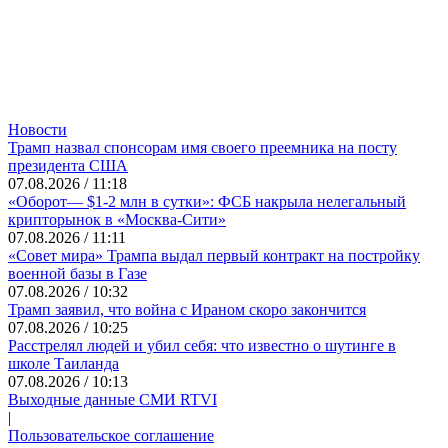
Новости
Трамп назвал спонсорам имя своего преемника на посту
президента США
07.08.2026 / 11:18
«Оборот— $1-2 млн в сутки»: ФСБ накрыла нелегальный
крипторынок в «Москва-Сити»
07.08.2026 / 11:11
«Совет мира» Трампа выдал первый контракт на постройку
военной базы в Газе
07.08.2026 / 10:32
Трамп заявил, что война с Ираном скоро закончится
07.08.2026 / 10:25
Расстрелял людей и убил себя: что известно о шутинге в
школе Таиланда
07.08.2026 / 10:13
Выходные данные СМИ RTVI
|
Пользовательское соглашение