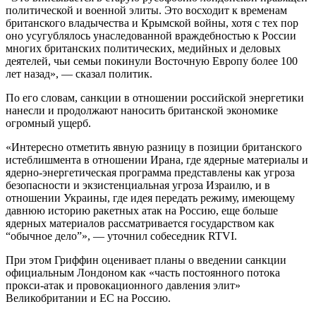
политической и военной элиты. Это восходит к временам
британского владычества и Крымской войны, хотя с тех пор
оно усугублялось унаследованной враждебностью к России
многих британских политических, медийных и деловых
деятелей, чьи семьи покинули Восточную Европу более 100
лет назад», — сказал политик.
По его словам, санкции в отношении российской энергетики
нанесли и продолжают наносить британской экономике
огромный ущерб.
«Интересно отметить явную разницу в позиции британского
истеблишмента в отношении Ирана, где ядерные материалы и
ядерно-энергетическая программа представлены как угроза
безопасности и экзистенциальная угроза Израилю, и в
отношении Украины, где идея передать режиму, имеющему
давнюю историю ракетных атак на Россию, еще больше
ядерных материалов рассматривается государством как
“обычное дело”», — уточнил собеседник RTVI.
При этом Гриффин оценивает планы о введении санкции
официальным Лондоном как «часть постоянного потока
прокси-атак и провокационного давления элит»
Великобритании и ЕС на Россию.