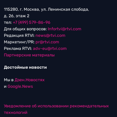
115280, г. Москва, ул. Ленинская слобода,
д. 26, этаж 2
тел:
+7 (499) 579-86-96
Для общих вопросов:
Infortvi@rtvi.com
Редакция RTVI:
news@rtvi.com
Маркетинг/PR:
pr@rtvi.com
Реклама RTVI:
adv-eu@rtvi.com
Партнерские материалы
Достойные новости
Мы в
Дзен.Новостях
и
Google.News
Уведомление об использовании рекомендательных
технологий