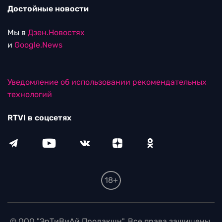
Достойные новости
Мы в
Дзен.Новостях
и
Google.News
Уведомление об использовании рекомендательных
технологий
RTVI в соцсетях
18+
© ООО "ЭрТиВиАй Продакшн". Все права защищены.