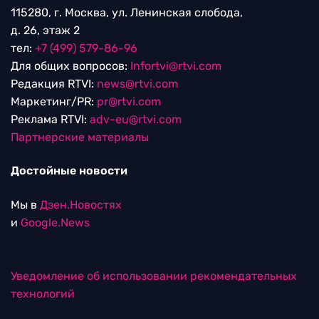
115280, г. Москва, ул. Ленинская слобода,
д. 26, этаж 2
тел:
+7 (499) 579-86-96
Для общих вопросов:
Infortvi@rtvi.com
Редакция RTVI:
news@rtvi.com
Маркетинг/PR:
pr@rtvi.com
Реклама RTVI:
adv-eu@rtvi.com
Партнерские материалы
Достойные новости
Мы в
Дзен.Новостях
и
Google.News
Уведомление об использовании рекомендательных
технологий