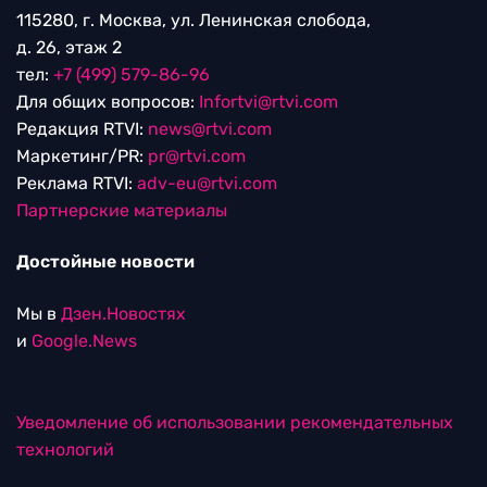
115280, г. Москва, ул. Ленинская слобода,
д. 26, этаж 2
тел:
+7 (499) 579-86-96
Для общих вопросов:
Infortvi@rtvi.com
Редакция RTVI:
news@rtvi.com
Маркетинг/PR:
pr@rtvi.com
Реклама RTVI:
adv-eu@rtvi.com
Партнерские материалы
Достойные новости
Мы в
Дзен.Новостях
и
Google.News
Уведомление об использовании рекомендательных
технологий