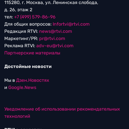
115280, г. Москва, ул. Ленинская слобода,
д. 26, этаж 2
тел:
+7 (499) 579-86-96
Для общих вопросов:
Infortvi@rtvi.com
Редакция RTVI:
news@rtvi.com
Маркетинг/PR:
pr@rtvi.com
Реклама RTVI:
adv-eu@rtvi.com
Партнерские материалы
Достойные новости
Мы в
Дзен.Новостях
и
Google.News
Уведомление об использовании рекомендательных
технологий