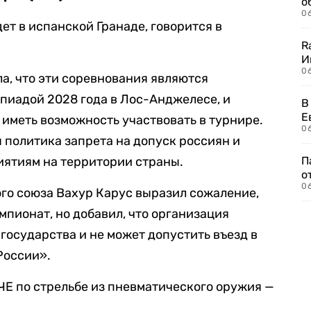
о
06
ет в испанской Гранаде, говорится в
R
И
0
а, что эти соревнования являются
иадой 2028 года в Лос-Анджелесе, и
В
Е
иметь возможность участвовать в турнире.
06
 политика запрета на допуск россиян и
иятиям на территории страны.
П
о
06
го союза Вахур Карус выразил сожаление,
мпионат, но добавил, что организация
государства и не может допустить въезд в
России».
Е по стрельбе из пневматического оружия —