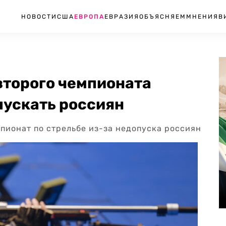
НОВОСТИ
США
ЕВРОПА
ЕВРАЗИЯ
ОБЪЯСНЯЕМ
МНЕНИЯ
В
второго чемпионата
пускать россиян
пионат по стрельбе из-за недопуска россиян