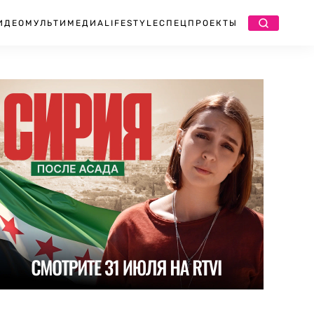
ИДЕО
МУЛЬТИМЕДИА
LIFESTYLE
СПЕЦПРОЕКТЫ