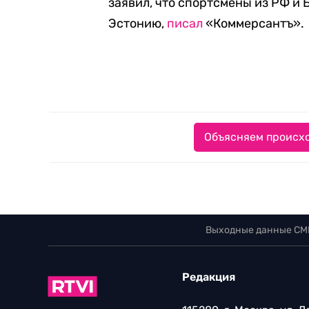
заявил, что спортсмены из РФ и 
Эстонию,
писал
«Коммерсантъ».
Объясняем происхо
Выходные данные СМ
Редакция