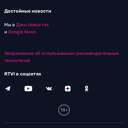
Достойные новости
Мы в
Дзен.Новостях
и
Google.News
Уведомление об использовании рекомендательных
технологий
RTVI в соцсетях
18+