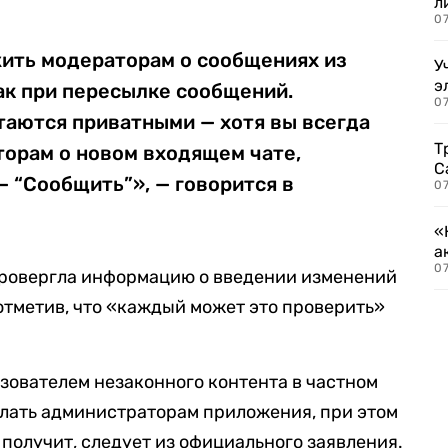
л
07
ить модераторам о сообщениях из
У
э
ак при пересылке сообщений.
07
таются приватными — хотя вы всегда
Т
орам о новом входящем чате,
С
— “Сообщить”», — говорится в
07
«
а
07
ровергла информацию о введении изменений
отметив, что «каждый может это проверить»
зователем незаконного контента в частном
еслать администраторам приложения, при этом
 получит, следует из официального заявления.