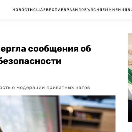
НОВОСТИ
США
ЕВРОПА
ЕВРАЗИЯ
ОБЪЯСНЯЕМ
МНЕНИЯ
В
вергла сообщения об
 безопасности
ость о модерации приватных чатов