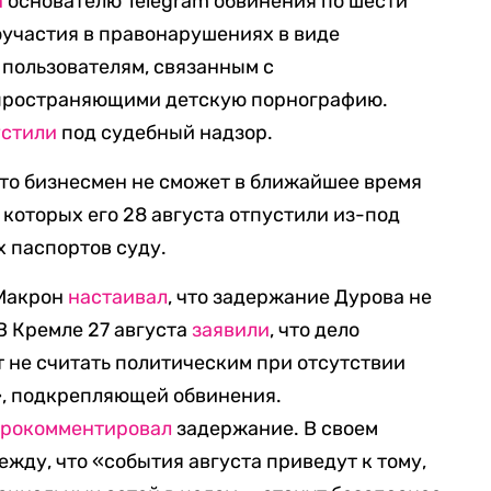
а
основателю Telegram обвинения по шести
соучастия в правонарушениях в виде
пользователям, связанным с
пространяющими детскую порнографию.
устили
под судебный надзор.
что бизнесмен не сможет в ближайшее время
 которых его 28 августа отпустили из-под
х паспортов суду.
 Макрон
настаивал
, что задержание Дурова не
В Кремле 27 августа
заявили
, что дело
т не считать политическим при отсутствии
», подкрепляющей обвинения.
рокомментировал
задержание. В своем
жду, что «события августа приведут к тому,