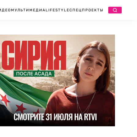
ИДЕО
МУЛЬТИМЕДИА
LIFESTYLE
СПЕЦПРОЕКТЫ