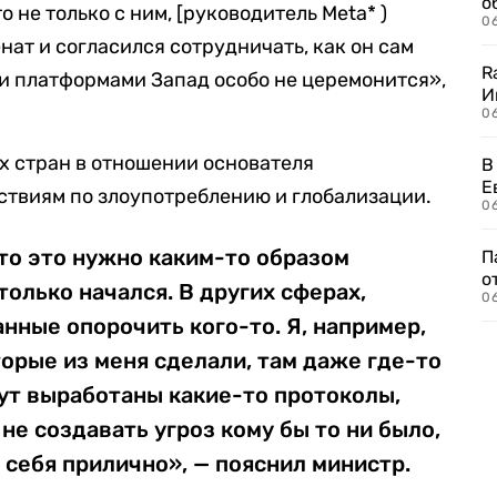
о
о не только с ним, [руководитель Meta* )
06
нат и согласился сотрудничать, как он сам
R
и платформами Запад особо не церемонится»,
И
0
ых стран в отношении основателя
В
Е
ствиям по злоупотреблению и глобализации.
06
то это нужно каким-то образом
П
о
только начался. В других сферах,
06
нные опорочить кого-то. Я, например,
орые из меня сделали, там даже где-то
дут выработаны какие-то протоколы,
не создавать угроз кому бы то ни было,
 себя прилично», — пояснил министр.