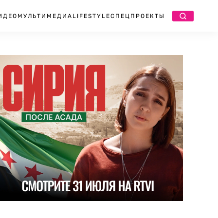
ИДЕО
МУЛЬТИМЕДИА
LIFESTYLE
СПЕЦПРОЕКТЫ