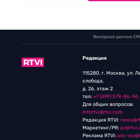
Выходные данные СМ
Редакция
115280, г. Москва, ул. 
слобода,
д. 26, этаж 2
тел:
+7 (499) 579-86-96
Для общих вопросов:
Infortvi@rtvi.com
Редакция RTVI:
news@rt
Маркетинг/PR:
pr@rtvi
Реклама RTVI:
adv-eu@r