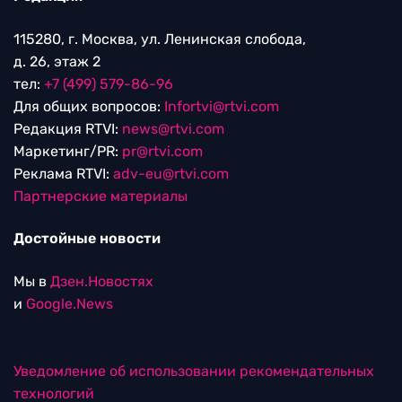
115280, г. Москва, ул. Ленинская слобода,
д. 26, этаж 2
тел:
+7 (499) 579-86-96
Для общих вопросов:
Infortvi@rtvi.com
Редакция RTVI:
news@rtvi.com
Маркетинг/PR:
pr@rtvi.com
Реклама RTVI:
adv-eu@rtvi.com
Партнерские материалы
Достойные новости
Мы в
Дзен.Новостях
и
Google.News
Уведомление об использовании рекомендательных
технологий