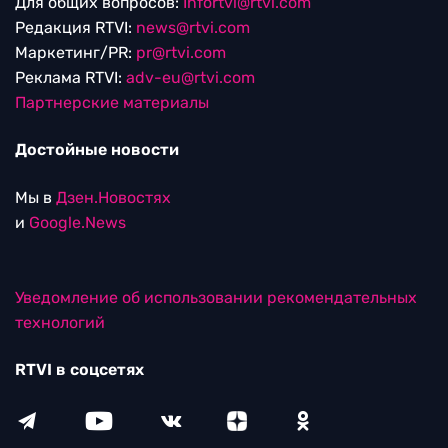
Для общих вопросов:
Infortvi@rtvi.com
Редакция RTVI:
news@rtvi.com
Маркетинг/PR:
pr@rtvi.com
Реклама RTVI:
adv-eu@rtvi.com
Партнерские материалы
Достойные новости
Мы в
Дзен.Новостях
и
Google.News
Уведомление об использовании рекомендательных
технологий
RTVI в соцсетях