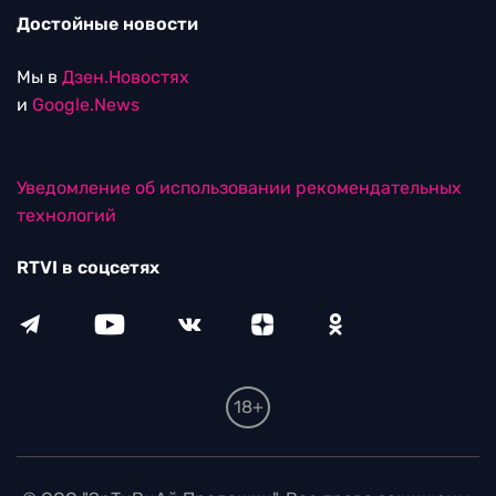
Достойные новости
Мы в
Дзен.Новостях
и
Google.News
Уведомление об использовании рекомендательных
технологий
RTVI в соцсетях
18+