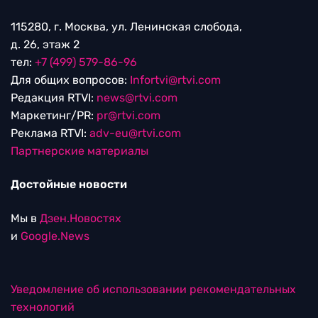
115280, г. Москва, ул. Ленинская слобода,
д. 26, этаж 2
тел:
+7 (499) 579-86-96
Для общих вопросов:
Infortvi@rtvi.com
Редакция RTVI:
news@rtvi.com
Маркетинг/PR:
pr@rtvi.com
Реклама RTVI:
adv-eu@rtvi.com
Партнерские материалы
Достойные новости
Мы в
Дзен.Новостях
и
Google.News
Уведомление об использовании рекомендательных
технологий