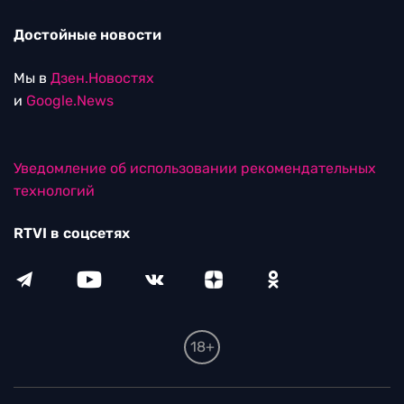
Достойные новости
Мы в
Дзен.Новостях
и
Google.News
Уведомление об использовании рекомендательных
технологий
RTVI в соцсетях
18+