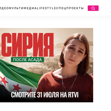
ИДЕО
МУЛЬТИМЕДИА
LIFESTYLE
СПЕЦПРОЕКТЫ