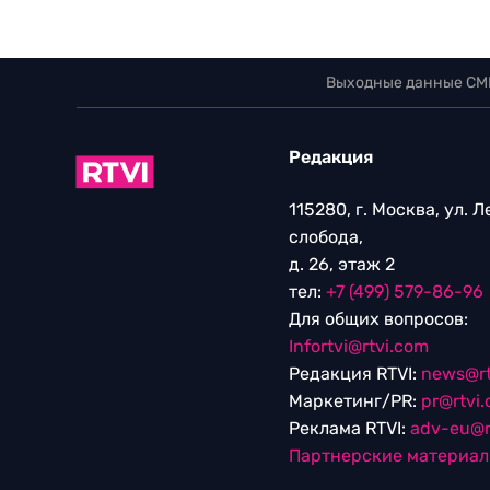
Выходные данные СМ
Редакция
115280, г. Москва, ул. 
слобода,
д. 26, этаж 2
тел:
+7 (499) 579-86-96
Для общих вопросов:
Infortvi@rtvi.com
Редакция RTVI:
news@rt
Маркетинг/PR:
pr@rtvi
Реклама RTVI:
adv-eu@r
Партнерские материа