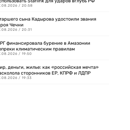
спользовать Starlink для ударов вглубь РФ
7.08.2026 / 20:58
таршего сына Кадырова удостоили звания
ероя Чечни
.08.2026 / 20:31
РГ финансировала бурение в Амазонии
опреки климатическим правилам
.08.2026 / 19:50
ир, деньги, жилье: как «российская мечта»
асколола сторонников ЕР, КПРФ и ЛДПР
.08.2026 / 19:33