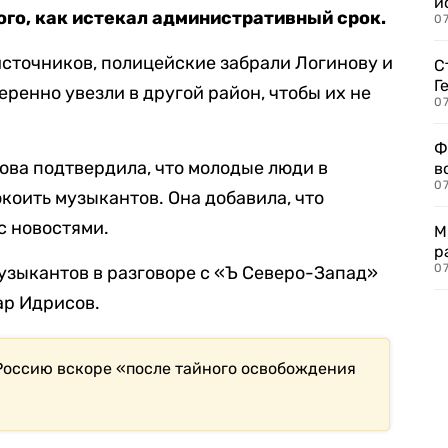
и
го, как истекал административный срок.
0
источников, полицейские забрали Логинову и
С
Г
еренно увезли в другой район, чтобы их не
07
Ф
ва подтвердила, что молодые люди в
в
07
коить музыкантов. Она добавила, что
с новостями.
М
р
07
зыкантов в разговоре с «Ъ Северо-Запад»
р Идрисов.
Россию вскоре «после тайного освобождения