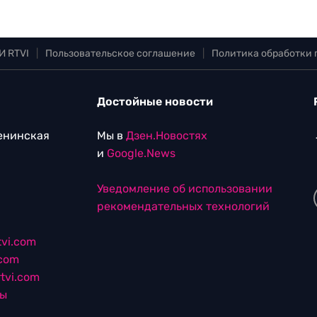
И RTVI
|
Пользовательское соглашение
|
Политика обработки
Достойные новости
Ленинская
Мы в
Дзен.Новостях
и
Google.News
Уведомление об использовании
рекомендательных технологий
vi.com
.com
tvi.com
лы