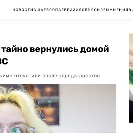
НОВОСТИ
США
ЕВРОПА
ЕВРАЗИЯ
ОБЪЯСНЯЕМ
МНЕНИЯ
В
тайно вернулись домой
ВС
тайм» отпустили после череды арестов