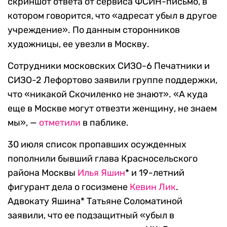
скриншот ответа от сервиса ФСИН-письмо, в
котором говорится, что «адресат убыл в другое
учреждение». По данным сторонников
художницы, ее увезли в Москву.
Сотрудники московских СИЗО-6 Печатники и
СИЗО-2 Лефортово заявили группе поддержки,
что «никакой Скочиленко не знают». «А куда
еще в Москве могут отвезти женщину, не знаем
мы», —
отметили
в паблике.
30 июля список пропавших осужденных
пополнили бывший глава Красносельского
района Москвы
Илья Яшин
* и 19-летний
фигурант дела о госизмене
Кевин Лик
.
Адвокату Яшина* Татьяне Соломатиной
заявили, что ее подзащитный «убыл в