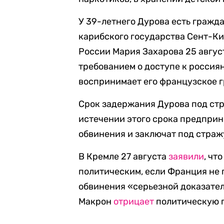
У 39-летнего Дурова есть гражда
карибского государства Сент-К
России Мария Захарова 25 авгу
требованием о доступе к россия
воспринимает его французское 
Срок задержания Дурова под стр
истечении этого срока предприн
обвинения и заключат под страж
В Кремле 27 августа
заявили
, чт
политическим, если Франция не
обвинения «серьезной доказате
Макрон
отрицает
политическую п