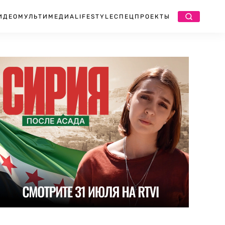
ИДЕО
МУЛЬТИМЕДИА
LIFESTYLE
СПЕЦПРОЕКТЫ