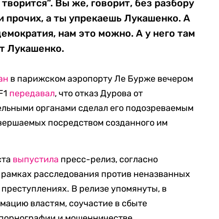
творится”. Вы же, говорит, без разбору
и прочих, а ты упрекаешь Лукашенко. А
 демократия, нам это можно. А у него там
т Лукашенко.
ан
в парижском аэропорту Ле Бурже вечером
TF1
передавал
, что отказ Дурова от
ельными органами сделал его подозреваемым
овершаемых посредством созданного им
ста
выпустила
пресс-релиз, согласно
 рамках расследования против неназванных
 преступлениях. В релизе упомянуты, в
рмацию властям, соучастие в сбыте
 порнографии и мошенничестве.