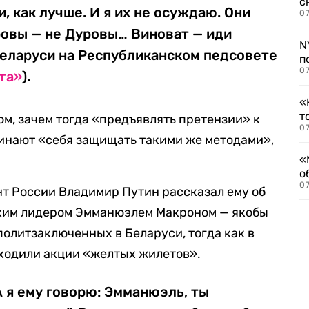
с
, как лучше. И я их не осуждаю. Они
07
ровы — не Дуровы… Виноват — иди
N
Беларуси на Республиканском педсовете
п
07
та»
).
«
т
ом, зачем тогда «предъявлять претензии» к
07
чинают «себя защищать такими же методами»,
«
о
07
нт России Владимир Путин рассказал ему об
ским лидером Эмманюэлем Макроном — якобы
политзаключенных в Беларуси, тогда как в
оходили акции «желтых жилетов».
А я ему говорю: Эмманюэль, ты