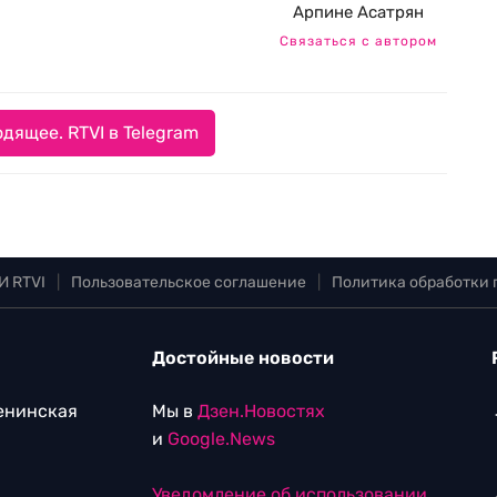
Арпине Асатрян
Связаться с автором
дящее. RTVI в Telegram
И RTVI
|
Пользовательское соглашение
|
Политика обработки
Достойные новости
Ленинская
Мы в
Дзен.Новостях
и
Google.News
Уведомление об использовании