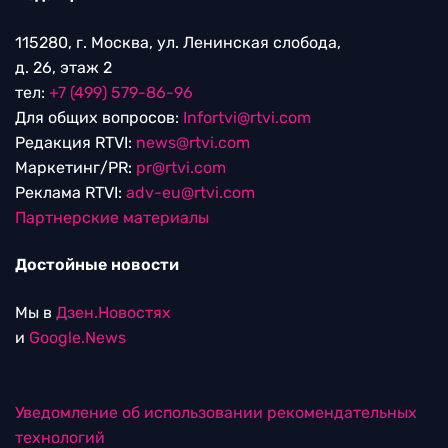
115280, г. Москва, ул. Ленинская слобода,
д. 26, этаж 2
тел:
+7 (499) 579-86-96
Для общих вопросов:
Infortvi@rtvi.com
Редакция RTVI:
news@rtvi.com
Маркетинг/PR:
pr@rtvi.com
Реклама RTVI:
adv-eu@rtvi.com
Партнерские материалы
Достойные новости
Мы в
Дзен.Новостях
и
Google.News
Уведомление об использовании рекомендательных
технологий