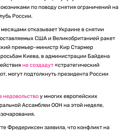
союзниками по поводу снятия ограничений на
лубь России.
 месяцами отказывает Украине в снятии
поставляемых США и Великобританией ракет
нский премьер-министр Кир Стармер
росьбам Киева, в администрации Байдена
действия
не создадут
«стратегический
от, могут подтолкнуть президента России
а недовольство
у многих европейских
еральной Ассамблеи ООН на этой неделе,
азочарования.
те Фредериксен заявила, что конфликт на