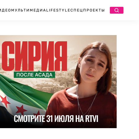
ИДЕО
МУЛЬТИМЕДИА
LIFESTYLE
СПЕЦПРОЕКТЫ