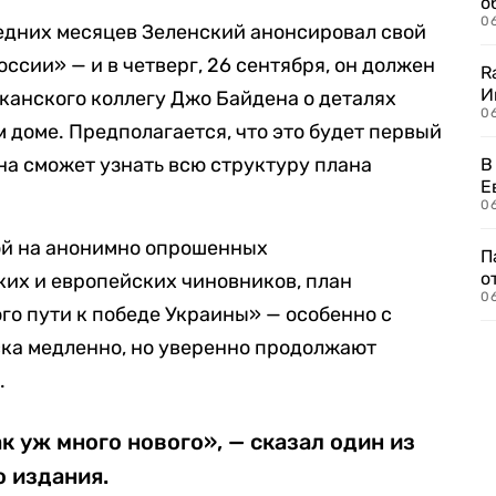
о
06
едних месяцев Зеленский анонсировал свой
оссии» — и в четверг, 26 сентября, он должен
R
И
канского коллегу Джо Байдена о деталях
0
м доме. Предполагается, что это будет первый
на сможет узнать всю структуру плана
В
Е
06
кой на анонимно опрошенных
П
о
их и европейских чиновников, план
06
го пути к победе Украины» — особенно с
йска медленно, но уверенно продолжают
.
ак уж много нового», — сказал один из
 издания.