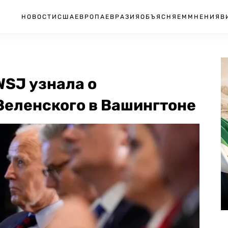
НОВОСТИ
США
ЕВРОПА
ЕВРАЗИЯ
ОБЪЯСНЯЕМ
МНЕНИЯ
В
WSJ узнала о
Зеленского в Вашингтоне