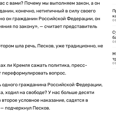
ас с вами? Почему мы выполняем закон, а он
данин, конечно, нетипичный в силу своего
П
к
 но он гражданин Российской Федерации, он
0
еяния по закону», — считает представитель
С
б
0
тором шла речь, Песков, уже традиционно, не
М
т
0
сах ли Кремля сажать политика, пресс-
ет переформулировать вопрос.
ь одного гражданина Российской Федерации,
а, ходил на свободе? У нас больше десяти
 второе условное наказание, садятся в
, — подчеркнул Песков.