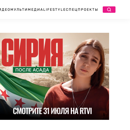
ИДЕО
МУЛЬТИМЕДИА
LIFESTYLE
СПЕЦПРОЕКТЫ