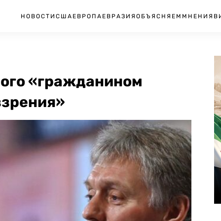
НОВОСТИ
США
ЕВРОПА
ЕВРАЗИЯ
ОБЪЯСНЯЕМ
МНЕНИЯ
В
ного «гражданином
ззрения»