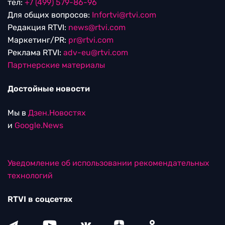
тел:
+7 (499) 579-86-96
Для общих вопросов:
Infortvi@rtvi.com
Редакция RTVI:
news@rtvi.com
Маркетинг/PR:
pr@rtvi.com
Реклама RTVI:
adv-eu@rtvi.com
Партнерские материалы
Достойные новости
Мы в
Дзен.Новостях
и
Google.News
Уведомление об использовании рекомендательных
технологий
RTVI в соцсетях