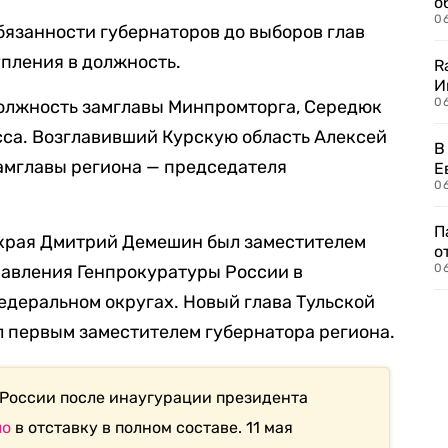
о
06
бязанности губернаторов до выборов глав
упления в должность.
R
И
0
олжность замглавы Минпромторга, Середюк
сса. Возглавивший Курскую область Алексей
В
амглавы региона — председателя
Е
06
П
 края Дмитрий Демешин был заместителем
о
равления Генпрокуратуры России в
06
деральном округах. Новый глава Тульской
 первым заместителем губернатора региона.
 России после инаугурации президента
ло
в отставку в полном составе. 11 мая