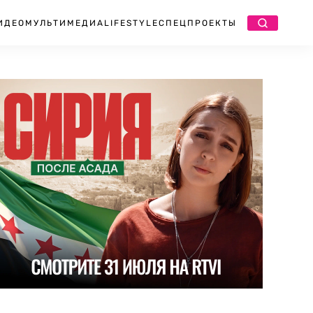
ИДЕО
МУЛЬТИМЕДИА
LIFESTYLE
СПЕЦПРОЕКТЫ