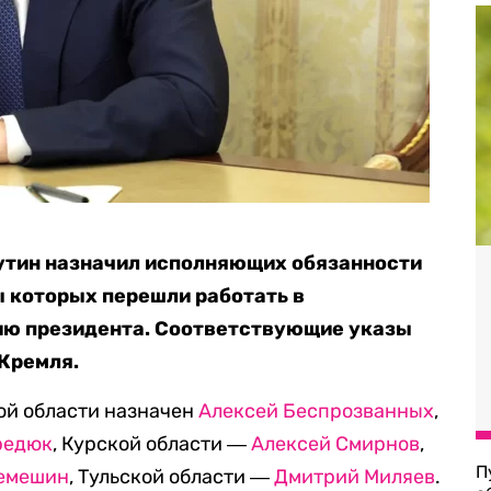
утин назначил исполняющих обязанности
ы которых перешли работать в
ию президента. Соответствующие указы
 Кремля.
ой области назначен
Алексей Беспрозванных
,
редюк
, Курской области ―
Алексей Смирнов
,
П
емешин
, Тульской области ―
Дмитрий Миляев
.