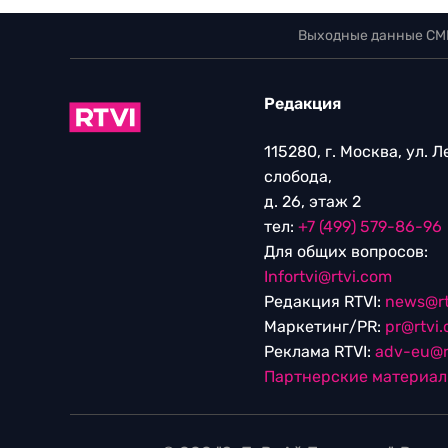
Выходные данные СМ
Редакция
115280, г. Москва, ул. 
слобода,
д. 26, этаж 2
тел:
+7 (499) 579-86-96
Для общих вопросов:
Infortvi@rtvi.com
Редакция RTVI:
news@rt
Маркетинг/PR:
pr@rtvi
Реклама RTVI:
adv-eu@r
Партнерские материа