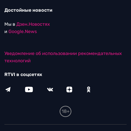
Достойные новости
Мы в
Дзен.Новостях
и
Google.News
Уведомление об использовании рекомендательных
технологий
RTVI в соцсетях
18+