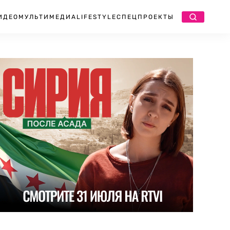
ИДЕО
МУЛЬТИМЕДИА
LIFESTYLE
СПЕЦПРОЕКТЫ