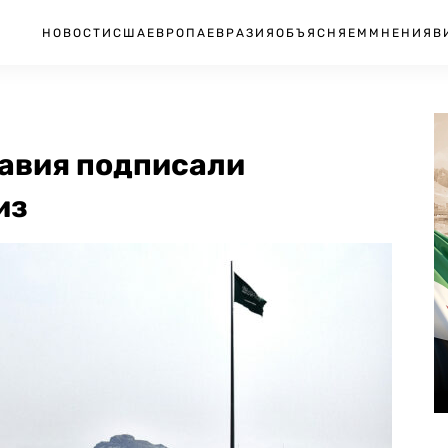
НОВОСТИ
США
ЕВРОПА
ЕВРАЗИЯ
ОБЪЯСНЯЕМ
МНЕНИЯ
В
равия подписали
из