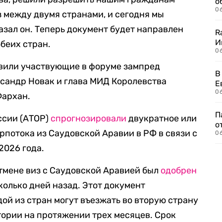
о
06
з между двумя странами, и сегодня мы
азал он. Теперь документ будет направлен
R
И
беих стран.
0
вили участвующие в форуме зампред
В
сандр Новак и глава МИД Королевства
Е
06
Фархан.
П
ссии (АТОР)
спрогнозировали
двукратное или
о
рпотока из Саудовской Аравии в РФ в связи с
06
2026 года.
тмене виз с Саудовской Аравией был
одобрен
олько дней назад. Этот документ
ой из стран могут въезжать во вторую страну
итории на протяжении трех месяцев. Срок