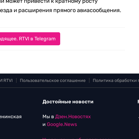
й может привести к кратному росту
въезда и расширения прямого авиасообщения.
дящее. RTVI в Telegram
И RTVI
|
Пользовательское соглашение
|
Политика обработки
Достойные новости
Ленинская
Мы в
Дзен.Новостях
и
Google.News