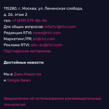
115280, г. Москва, ул. Ленинская слобода,
д. 26, этаж 2
тел:
+7 (499) 579-86-96
Для общих вопросов:
Infortvi@rtvi.com
Редакция RTVI:
news@rtvi.com
Маркетинг/PR:
pr@rtvi.com
Реклама RTVI:
adv-eu@rtvi.com
Партнерские материалы
Достойные новости
Мы в
Дзен.Новостях
и
Google.News
Уведомление об использовании рекомендательных
технологий